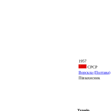
1957
СРСР
Ворскла (Полтава)
Півзахисник
Турнір