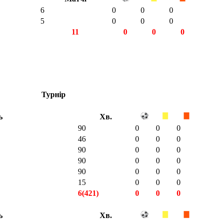
6
0
0
0
5
0
0
0
11
0
0
0
Турнір
ь
Хв.
90
0
0
0
46
0
0
0
90
0
0
0
90
0
0
0
90
0
0
0
15
0
0
0
6(421)
0
0
0
ь
Хв.