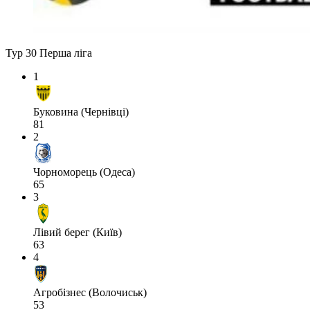
Тур 30
Перша ліга
1
Буковина (Чернівці)
81
2
Чорноморець (Одеса)
65
3
Лівий берег (Київ)
63
4
Агробізнес (Волочиськ)
53