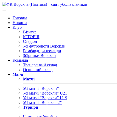
Головна
Новини
Клуб
Візитка
ІСТОРІЯ
Стадіон
Усі футболісти Ворскли
Бомбардири команди
Збірники Ворскли
Команда
Тренерський склад
Основний склад
Матчі
Матчі
Усі матчі “Ворскли”
Усі матчі “Ворскли” U21
Усі матчі “Ворскли” U19
Усі матчі “Ворскла-2”
Турніри
Чемпіонат України