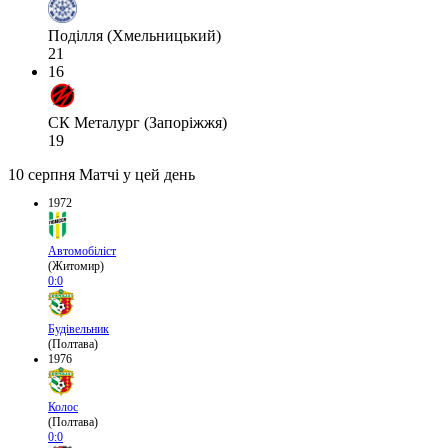
Поділля (Хмельницький)
21
16
СК Металург (Запоріжжя)
19
10 серпня
Матчі у цей день
1972
Автомобіліст
(Житомир)
0:0
Будівельник
(Полтава)
1976
Колос
(Полтава)
0:0